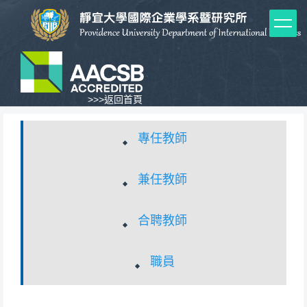
跳
到
主
要
內
容
區
>>>
返回首頁
專任教師
兼任教師
合聘教師
職員