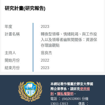
研究計畫(研究報告)
年度
2023
計畫名稱
轉換型領導、情緒耗竭、與工作投
入以及領導者幽默間關係：資源保
存理論觀點
主持人
翁良杰
開始月份
2022
結束月份
2023
本網站著作權屬於靜宜大學國
際企業學系，請詳見
使用規
則
。
隱私權聲明
。
電話 ： (04)26328001 分機
13011-13013 傳真 ：