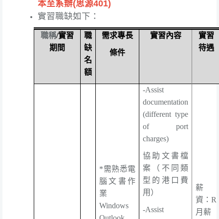
本至系辦(思源401)
實習職缺如下：
職稱
/
實習
職
需求專長
實習內容
實習
期間
缺
待遇
條件
名
額
-Assist
documentation
(different type
of port
charges)
協助文書檔
案（不同類
*
需熟悉電
型的港口費
腦文書作
薪
用）
業
資：
R
Windows
-Assist
月薪
Outlook,