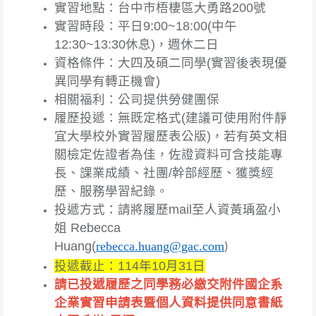
實習地點：台中市梧棲區大勇路200號
實習時段：平日9:00~18:00(中午
12:30~13:30休息)，週休二日
資格條件：大四及碩二同學(實習後表現優
異同學有轉正機會)
相關福利：公司提供勞健團保
履歷投遞：無既定格式(建議可使用附件靜
宜大學校外實習履歷表公版)，若有英文相
關檢定佐證者為佳，佐證資料可含技能專
長、課業成績、社團/幹部經歷、獲獎經
歷、服務學習紀錄。
投遞方式：請將履歷mail至人資黃瑀盈小
姐 Rebecca
Huang(
rebecca.huang@gac.com
)
投遞截止：114年10月31日
請已投遞履歷之同學務必繳交附件國企系
企業實習申請表暨個人資料提供同意書紙