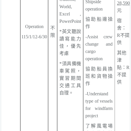
Shipside
28,590
World,
operation
元
Excel ,
協助船邊操
宿
PowerPoint
Operation
作
不
舍：
*
英文聽說
限
R
不提
115/1/12-6/30
-Assist crew
讀寫能力
供
change and
佳，優先
cargo
其他
考慮
operation
津
*
須具備機
貼：
R
協助船員換
車駕照，
不提
班和貨物操
實習期間
供
作
交通工具
自理。
-Understand
type of vessels
for windfarm
project
了解風電場