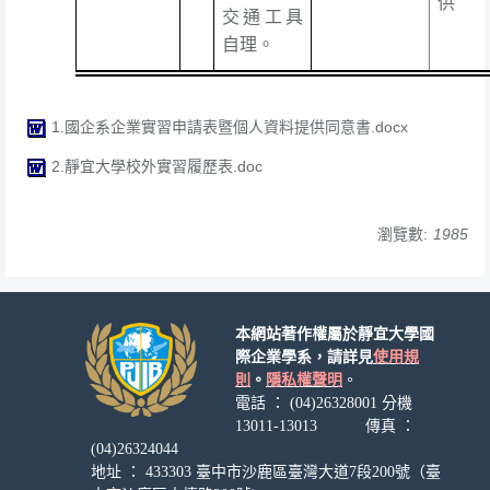
供
交通工具
自理。
1.國企系企業實習申請表暨個人資料提供同意書.docx
2.靜宜大學校外實習履歷表.doc
瀏覽數:
1985
本網站著作權屬於靜宜大學國
際企業學系，請詳見
使用規
則
。
隱私權聲明
。
電話 ： (04)26328001 分機
13011-13013 傳真 ：
(04)26324044
地址 ： 433303 臺中市沙鹿區臺灣大道7段200號（臺