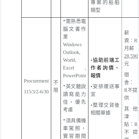
專案的船舶
類型
*
需熟悉電
腦文書作
薪
業
資：
R
Windows
月薪
Outlook,
28,590
World,
•
協助前端工
元
Excel ,
作者詢價、
宿
PowerPoint
報價
Procurement
不
舍：
*
英文聽說
•安排運送事
限
R
不提
115/3/2-6/30
讀寫能力
宜
供
佳，優先
•整理交貨後
其他
考慮
相關單據
津
*
須具備機
貼：
R
車駕照，
不提
實習期間