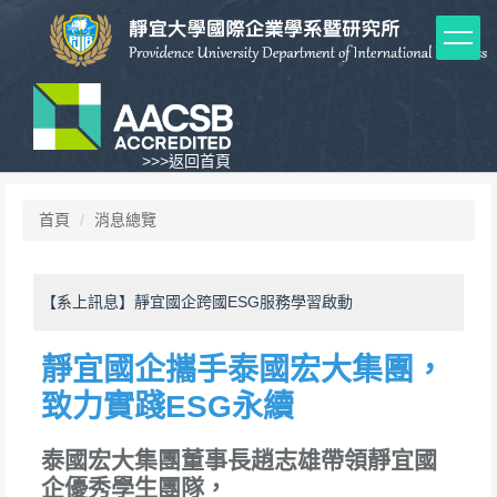
跳
到
主
要
內
容
區
>>>
返回首頁
首頁
消息總覽
【系上訊息】靜宜國企跨國ESG服務學習啟動
靜宜國企攜手泰國宏大集團，
致力實踐ESG永續
泰國宏大集團董事長趙志雄帶領靜宜國
企優秀學生團隊，